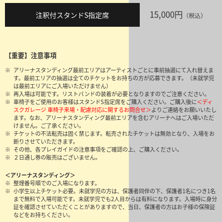
15,000円
注釈付スタンドS指定席
（税込）
【重要】注意事項
アリーナスタンディング最前エリアはアーティストごとに事前抽選にて入れ替えま
す。最前エリアの抽選は全てのチケットをお持ちの方が応募できます。（未就学児
は最前エリアにご入場いただけません）
再入場は可能です。リストバンドの装着が必要となりますのでご注意ください。
車椅子をご使用のお客様はスタンドS指定席をご購入ください。ご購入後に
＜ディ
スクガレージ 車椅子来場・配慮対応に関するお問合せ＞
よりご連絡をお願いいたし
ます。なお、アリーナスタンディング最前エリアを含むアリーナへはご入場いただ
けません。ご了承ください。
チケットの不法転売は固く禁じます。転売されたチケットは無効となり、入場をお
断りさせていただきます。
その他、各プレイガイドの注意事項をご確認の上、ご購入ください。
２日通し券の販売はございません。
＜アリーナスタンディング＞
整理番号順でのご入場になります。
小学生以上チケット必要。未就学児の方は、保護者同伴の下、保護者1名につき1名
まで無料で入場可能です。未就学児でも2人目からは有料になります。入場時に身分
証を確認させていただくことがありますので、当日、保護者の方はお子様の保険証
などをお持ちください。