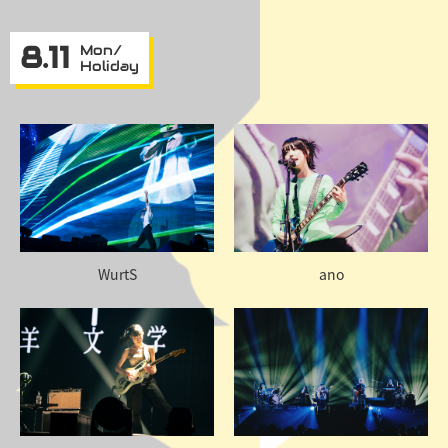
8.11
Mon/
Holiday
WurtS
ano