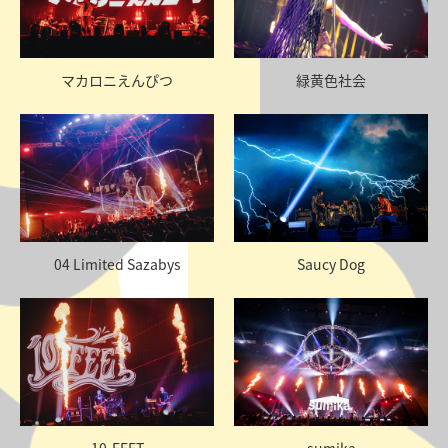
マカロニえんぴつ
緑黄色社会
04 Limited Sazabys
Saucy Dog
10-FEET
sumika