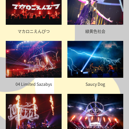
マカロニえんぴつ
緑黄色社会
04 Limited Sazabys
Saucy Dog