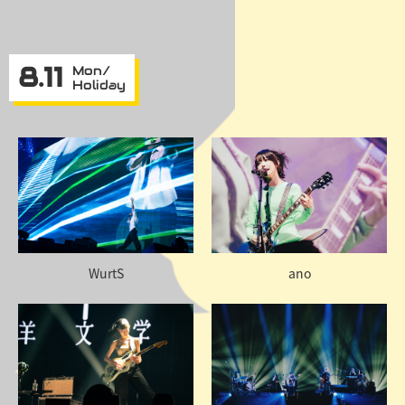
8.11
Mon/
Holiday
WurtS
ano